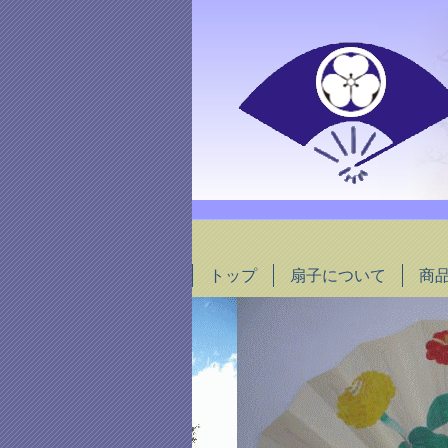
トップ
扇子について
商